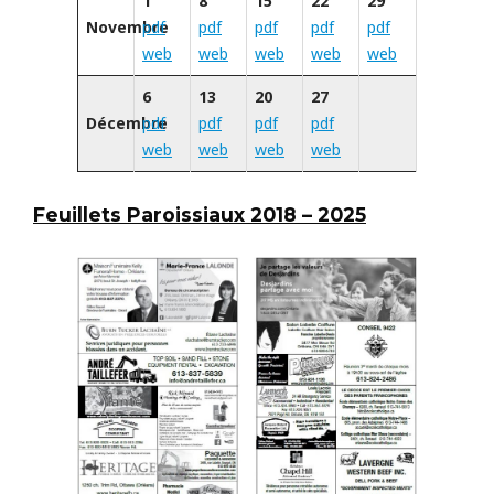
1
8
15
22
29
Novembre
pdf
pdf
pdf
pdf
pdf
web
web
web
web
web
6
13
20
27
Décembre
pdf
pdf
pdf
pdf
web
web
web
web
Feuillets Paroissiaux 2018 – 2025